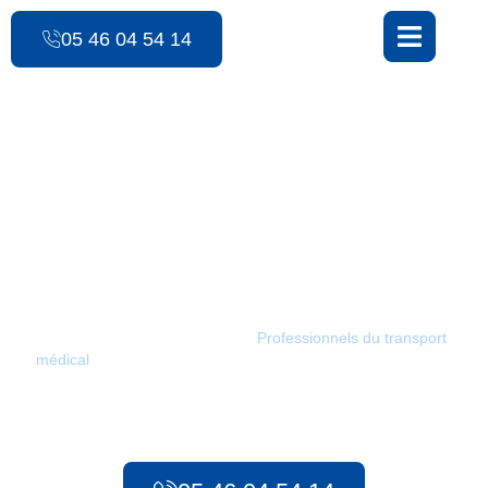
contenu
principal
05 46 04 54 14
Les Ambulances des 3 Monts
Urgences
préhospitalières /
Orignolles
Les Ambulances des 3 Monts :
Professionnels du transport
médical
à Orignolles. Depuis 1986, notre service met tout en
œuvre pour assurer des transports sanitaires adaptés pour tous
vos besoins, qu’il s’agisse d’urgences préhospitalières ou de
transport sanitaire longue distance.