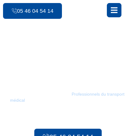
contenu
principal
05 46 04 54 14
Les Ambulances des 3 Monts
Urgences
préhospitalières /
Chadenac
Les Ambulances des 3 Monts :
Professionnels du transport
médical
à Chadenac. Depuis 1986, notre équipe met tout en
œuvre pour assurer des transports sanitaires adaptés pour tous
vos besoins, qu’il s’agisse d’urgences préhospitalières ou de
transport sanitaire longue distance.