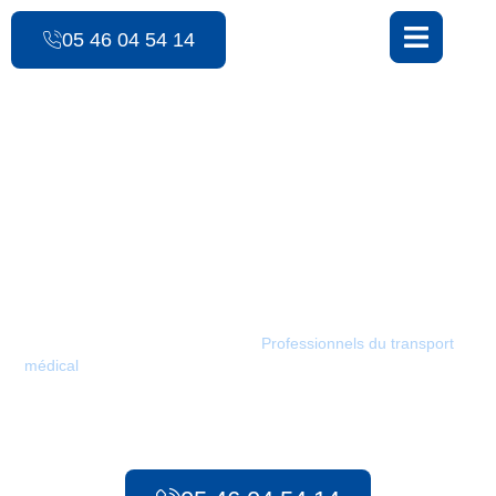
contenu
principal
05 46 04 54 14
Les Ambulances des 3 Monts
Urgences
préhospitalières /
Bussac-Forêt
Les Ambulances des 3 Monts :
Professionnels du transport
médical
à Bussac-Forêt. Depuis 1986, notre service met tout en
œuvre pour assurer des transports sûrs et rapides pour tous
vos besoins, qu’il s’agisse d’urgences préhospitalières ou de
transport sanitaire longue distance.