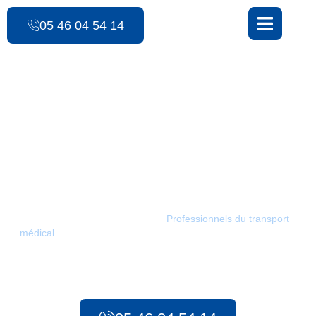
contenu
principal
05 46 04 54 14
Les Ambulances des 3 Monts
Urgences
préhospitalières /
Boresse-et-Martron
Les Ambulances des 3 Monts :
Professionnels du transport
médical
à Boresse-et-Martron. Depuis 1986, notre équipe met
tout en œuvre pour assurer des transports sûrs et rapides pour
tous vos besoins, qu’il s’agisse d’urgences préhospitalières ou
de transport sanitaire longue distance.