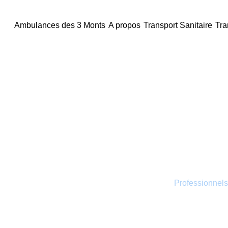
principal
Ambulances des 3 Monts
A propos
Transport Sanitaire
Tra
Les Ambulances des 3 Monts
Transport s
Les Ambulances des 3 Monts :
Professionnels
1986, notre compagnie met tout en œuvre pour 
tous vos besoins, qu’il s’agisse d’urgences pr
distance.