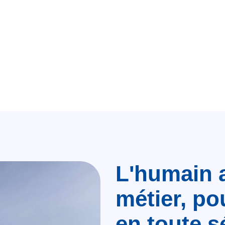
L'humain 
métier, po
en toute s