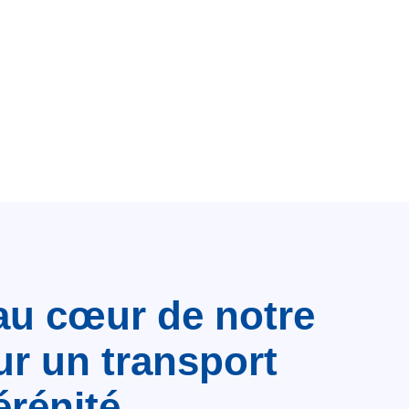
au cœur de notre
ur un transport
érénité