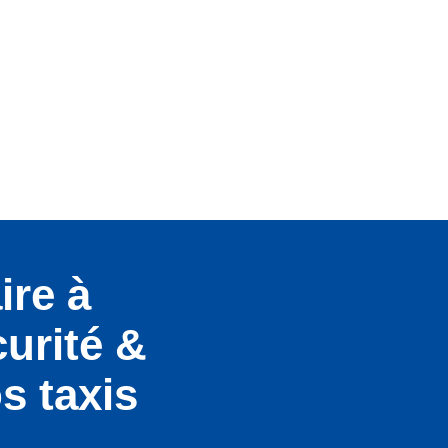
ire à
curité &
os taxis