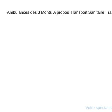
principal
Ambulances des 3 Monts
A propos
Transport Sanitaire
Tra
Les Ambulances des 3 Monts
Transport s
Orignolles
Les Ambulances des 3 Monts :
Votre spécialis