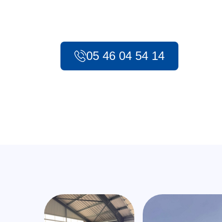
1986, notre compagnie met tout en œuvre po
efficaces pour tous vos besoins, qu’il s’agiss
sanitaire longue distance.
05 46 04 54 14