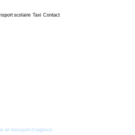
nsport scolaire
Taxi
Contact
anitaire longue
te en transport d’urgence
à Orignolles. Depuis