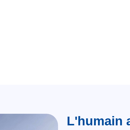
ur assurer des déplacements médicaux
e d’urgences préhospitalières ou de transport
L'humain 