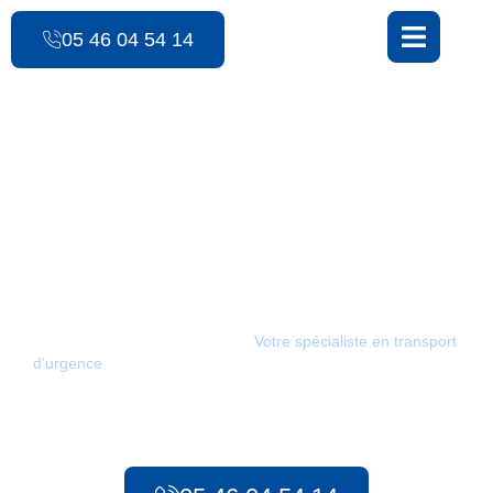
contenu
principal
05 46 04 54 14
Les Ambulances des 3 Monts
Transport sanitaire
longue distance / Bors-
de-Baignes
Les Ambulances des 3 Monts :
Votre spécialiste en transport
d’urgence
à Bors-de-Baignes. Depuis 1986, notre compagnie
met tout en œuvre pour assurer des transports sanitaires
adaptés pour tous vos besoins, qu’il s’agisse d’urgences
préhospitalières ou de transport sanitaire longue distance.