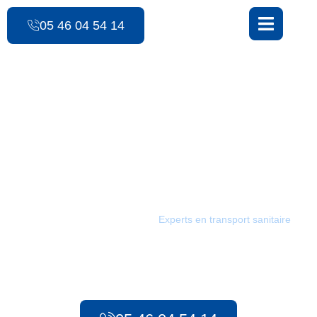
contenu
principal
05 46 04 54 14
Les Ambulances des 3 Monts
Transport pour
rapatriement sanitaire /
Chantillac
Les Ambulances des 3 Monts :
Experts en transport sanitaire
à
Chantillac. Depuis 1986, notre équipe met tout en œuvre pour
assurer des transports sûrs et rapides pour tous vos besoins,
qu’il s’agisse d’urgences préhospitalières ou de transport
sanitaire longue distance.