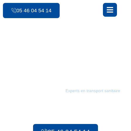
contenu
principal
05 46 04 54 14
Les Ambulances des 3 Monts
Transport pour
rapatriement sanitaire /
Bussac-Forêt
Les Ambulances des 3 Monts :
Experts en transport sanitaire
à
Bussac-Forêt. Depuis 1986, notre équipe met tout en œuvre
pour assurer des transports sûrs et rapides pour tous vos
besoins, qu’il s’agisse d’urgences préhospitalières ou de
transport sanitaire longue distance.