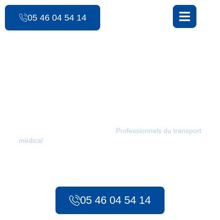
contenu
principal
05 46 04 54 14
Les Ambulances des 3 Monts
Transport d’urgence /
Cercoux
Les Ambulances des 3 Monts :
Professionnels du transport
médical
à Cercoux. Depuis 1986, notre service met tout en
œuvre pour assurer des déplacements médicaux efficaces pour
tous vos besoins, qu’il s’agisse d’urgences préhospitalières ou
de transport sanitaire longue distance.
05 46 04 54 14