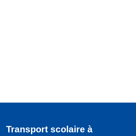
Que ce soit pour un rendez-vous médical, un trajet scolaire
ou un déplacement privé, notre équipe est à votre service
avec des véhicules modernes et un accompagnement de
qualité.
Transport scolaire à