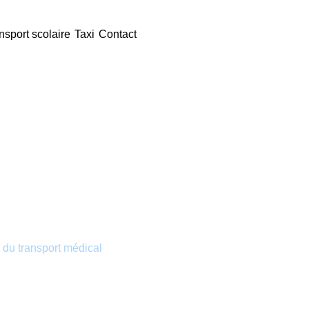
nsport scolaire
Taxi
Contact
d’urgence / Bu
 du transport médical
à Bussac-Forêt. Depuis
surer des transports sanitaires adaptés pour
éhospitalières ou de transport sanitaire longue