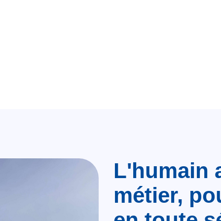
L'humain 
métier, po
en toute s