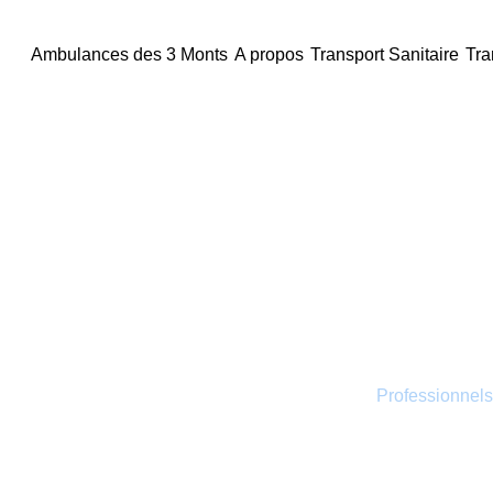
principal
Ambulances des 3 Monts
A propos
Transport Sanitaire
Tra
Les Ambulances des 3 Monts
Transport 
Les Ambulances des 3 Monts :
Professionnels
1986, notre service met tout en œuvre pour as
tous vos besoins, qu’il s’agisse d’urgences pr
distance.