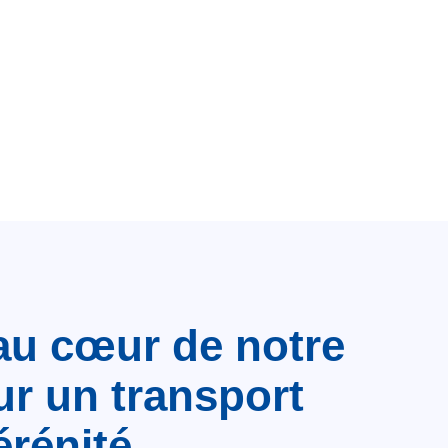
au cœur de notre
ur un transport
érénité