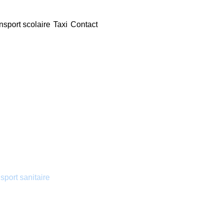
nsport scolaire
Taxi
Contact
d’urgence / Be
sport sanitaire
à Bedenac. Depuis 1986,
 des déplacements médicaux efficaces pour
éhospitalières ou de transport sanitaire longue