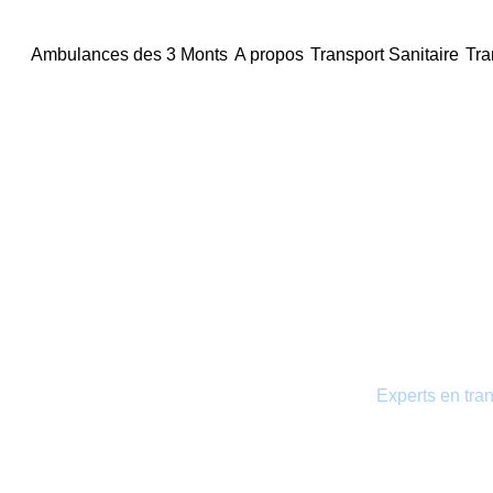
principal
Ambulances des 3 Monts
A propos
Transport Sanitaire
Tra
Les Ambulances des 3 Monts
Transport 
Les Ambulances des 3 Monts :
Experts en tran
notre équipe met tout en œuvre pour assurer
tous vos besoins, qu’il s’agisse d’urgences pr
distance.