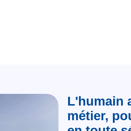
L'humain 
métier, po
en toute s