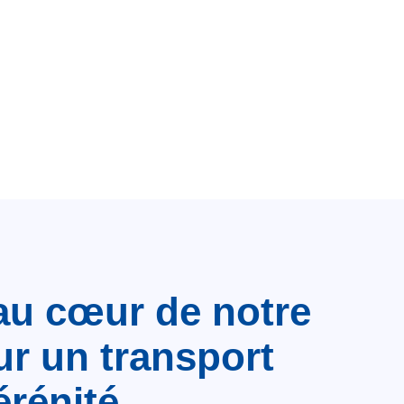
au cœur de notre
ur un transport
érénité