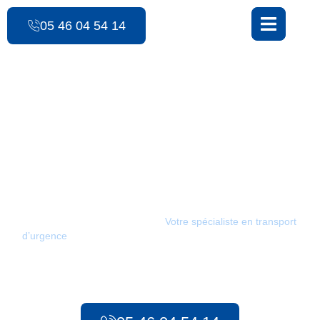
contenu
principal
05 46 04 54 14
Les Ambulances des 3 Monts
Transfert intra et
interhospitalier /
Bedenac
Les Ambulances des 3 Monts :
Votre spécialiste en transport
d’urgence
à Bedenac. Depuis 1986, notre équipe met tout en
œuvre pour assurer des déplacements médicaux efficaces pour
tous vos besoins, qu’il s’agisse d’urgences préhospitalières ou
de transport sanitaire longue distance.