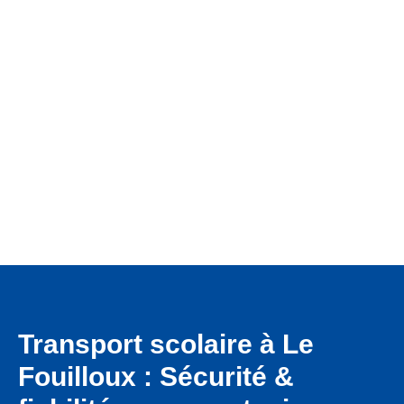
Que ce soit pour un rendez-vous médical, un trajet scolaire
ou un déplacement privé, notre équipe est à votre service
avec des véhicules modernes et un accompagnement de
qualité.
Transport scolaire à Le
Fouilloux : Sécurité &