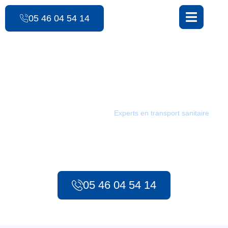
contenu
principal
05 46 04 54 14
Les Ambulances des 3 Monts
TAXI / Le Fouilloux
Les Ambulances des 3 Monts :
Experts en transport sanitaire
à
Le Fouilloux. Depuis 1986, notre équipe met tout en œuvre pour
assurer des transports sûrs et rapides pour tous vos besoins,
qu’il s’agisse d’urgences préhospitalières ou de transport
sanitaire longue distance.
05 46 04 54 14