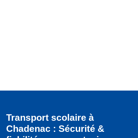
Que ce soit pour un rendez-vous médical, un trajet scolaire
ou un déplacement privé, notre équipe est à votre service
avec des véhicules modernes et un accompagnement de
qualité.
Transport scolaire à
Chadenac : Sécurité &