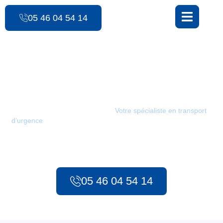
contenu
principal
05 46 04 54 14
Les Ambulances des 3 Monts
TAXI / Chadenac
Les Ambulances des 3 Monts :
Votre spécialiste en transport
d’urgence
à Chadenac. Depuis 1986, notre compagnie met tout
en œuvre pour assurer des déplacements médicaux efficaces
pour tous vos besoins, qu’il s’agisse d’urgences préhospitalières
ou de transport sanitaire longue distance.
05 46 04 54 14